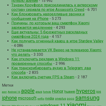
потерю зрения
- 15 992
Тэнзин Кроуфорд присоединилась к актерскому
составу сериала по игре Assassin’s Creed
- 6 701
Как блокировать надоедливые звонки и
сообщения на iPhone
- 5 273
Причины, по которым ваш смартфон Xiaomi
заряжается медленнее
- 4 293
Еще актуальны: 5 бюджетных раскладных
смартфона 2024 года
- 4 157
Как получить огненный кварц в игре Stardew Valley
- 4 086
Не устанавливается VK Видео на телевизор Xiaomi:
что делать
- 3 330
Как отключить рекламу в Windows 11:
проверенные способы
- 2 996
Как транскрибировать аудио в Telegram: два
способа
- 2 835
Как включить счетчик FPS в Steam
- 2 187
Метки
apple
hyperos
Honor
huawei
ios
asus
acer
Android 16
fortnite
samsung
iphone
microsoft
nvidia
oneplus
poco
netflix
xiaomi
windows 11