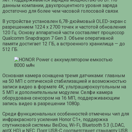
данным компании, двухпроцентного уровня заряда
достаточно для более чем часовой голосовой связи.
В устройстве установлен 6,78-дюймовый OLED-экран с
разрешением 1224 x 2700 точек и частотой обновления
120 Гц. Основу аппаратной части составляет процессор
Qualcomm Snapdragon 7 Gen 3. Объем оперативной
памяти достигает 12 ГБ, а встроенного хранилища — до
512 ГБ.
Основная камера оснащена тремя датчиками: главным
на 50 МП с оптической стабилизацией и возможностью
записи видео в формате 4K, ультраширокоугольным на
5 МП и дополнительным модулем. Селфи камера
оборудована сенсором на 16 МП, поддерживающим
запись видео в разрешении 1080p.
Среди функциональных особенностей отмечены чип для
инфракрасного усиления Honor C1+, поддержка
спутниковой системы BeiDou, Wi-Fi, Bluetooth 5.3 (LDAC,
aptX HD) и NFC. Порт USB-C соответствует стандарту USB