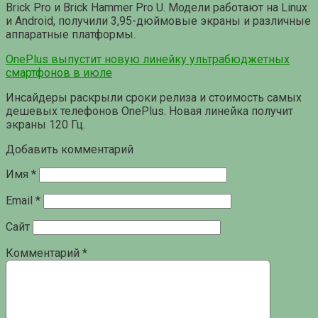
Brick Pro и Brick Hammer Pro U. Модели работают на Linux
и Android, получили 3,95-дюймовые экраны и различные
аппаратные платформы.
OnePlus выпустит новую линейку ультрабюджетных
смартфонов в июле
Инсайдеры раскрыли сроки релиза и стоимость самых
дешевых телефонов OnePlus. Новая линейка получит
экраны 120 Гц.
Добавить комментарий
Имя
*
Email
*
Сайт
Комментарий
*