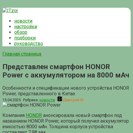
Перейти
к
новости
контенту
настройки
обзор
подборки
руководство
Главная страница
Представлен смартфон HONOR
Power с аккумулятором на 8000 мАч
Особенности и спецификации нового устройства HONOR
Power, представленного в Китае
15.04.2025
Рубрика:
новости
Дмитрий М
Компания
HONOR
анонсировала новый смартфон под
названием HONOR Power, который получил аккумулятор
емкостью 8000 мАч. Толщина корпуса устройства
составляет 7,98 мм.