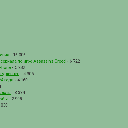
рения
- 16 006
ериала по игре Assassin’s Creed
- 6 722
Phone
- 5 282
медленнее
- 4 305
4 года
- 4 160
1
елать
- 3 334
собы
- 2 998
 838