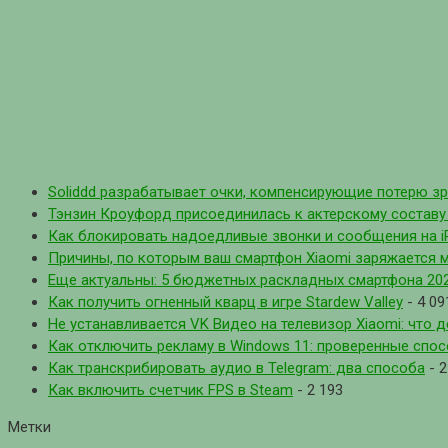
Soliddd разрабатывает очки, компенсирующие потерю з
Тэнзин Кроуфорд присоединилась к актерскому составу с
Как блокировать надоедливые звонки и сообщения на i
Причины, по которым ваш смартфон Xiaomi заряжается 
Еще актуальны: 5 бюджетных раскладных смартфона 202
Как получить огненный кварц в игре Stardew Valley
- 4 09
Не устанавливается VK Видео на телевизор Xiaomi: что д
Как отключить рекламу в Windows 11: проверенные спо
Как транскрибировать аудио в Telegram: два способа
- 2
Как включить счетчик FPS в Steam
- 2 193
Метки