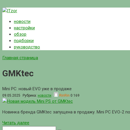
Перейти
к
новости
контенту
настройки
обзор
подборки
руководство
Главная страница
GMKtec
Mini PC: новый EVO уже в продаже
09.05.2025
Рубрика:
новости
RinRin
0
169
Новинка бренда GMKtec запущена в продажу. Mini PC EVO-2 по
Читать далее
Поиск: