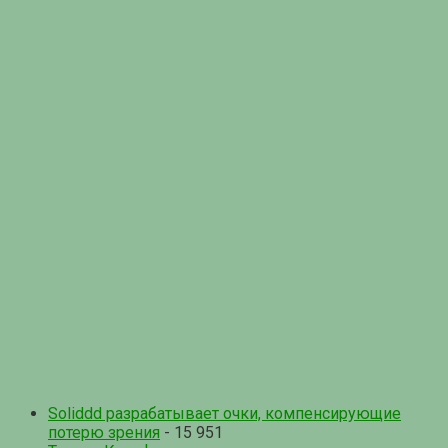
Soliddd разрабатывает очки, компенсирующие
потерю зрения
- 15 951