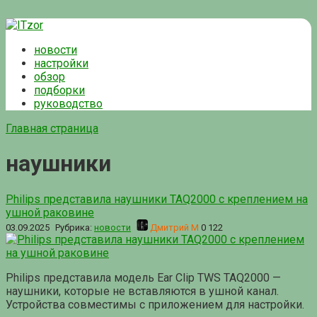
Перейти
к
новости
контенту
настройки
обзор
подборки
руководство
Главная страница
наушники
Philips представила наушники TAQ2000 с креплением на
ушной раковине
03.09.2025
Рубрика:
новости
Дмитрий М
0
122
Philips представила модель Ear Clip TWS TAQ2000 —
наушники, которые не вставляются в ушной канал.
Устройства совместимы с приложением для настройки.