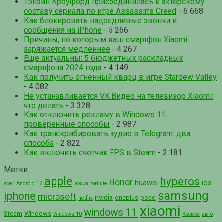
Тэнзин Кроуфорд присоединилась к актерскому
составу сериала по игре Assassin’s Creed
- 6 668
Как блокировать надоедливые звонки и
сообщения на iPhone
- 5 266
Причины, по которым ваш смартфон Xiaomi
заряжается медленнее
- 4 267
Еще актуальны: 5 бюджетных раскладных
смартфона 2024 года
- 4 149
Как получить огненный кварц в игре Stardew Valley
- 4 082
Не устанавливается VK Видео на телевизор Xiaomi:
что делать
- 3 328
Как отключить рекламу в Windows 11:
проверенные способы
- 2 987
Как транскрибировать аудио в Telegram: два
способа
- 2 822
Как включить счетчик FPS в Steam
- 2 181
Метки
apple
hyperos
Honor
huawei
ios
asus
acer
Android 16
fortnite
samsung
iphone
microsoft
nvidia
oneplus
poco
netflix
xiaomi
windows 11
Steam
Windows
Windows 10
Космос
авто