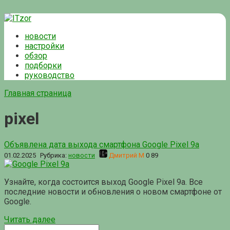
Перейти
к
новости
контенту
настройки
обзор
подборки
руководство
Главная страница
pixel
Объявлена дата выхода смартфона Google Pixel 9a
01.02.2025
Рубрика:
новости
Дмитрий М
0
89
Узнайте, когда состоится выход Google Pixel 9a. Все
последние новости и обновления о новом смартфоне от
Google.
Читать далее
Поиск: