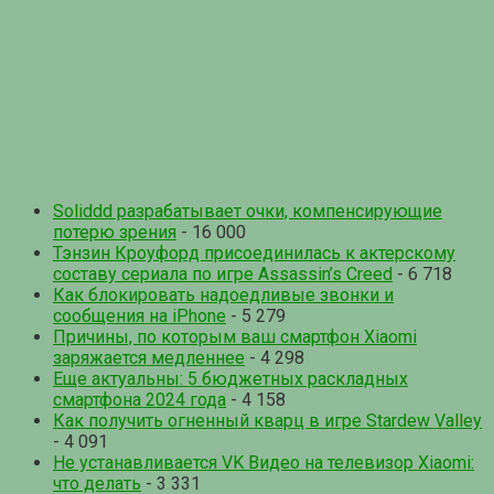
Soliddd разрабатывает очки, компенсирующие
потерю зрения
- 16 000
Тэнзин Кроуфорд присоединилась к актерскому
составу сериала по игре Assassin’s Creed
- 6 718
Как блокировать надоедливые звонки и
сообщения на iPhone
- 5 279
Причины, по которым ваш смартфон Xiaomi
заряжается медленнее
- 4 298
Еще актуальны: 5 бюджетных раскладных
смартфона 2024 года
- 4 158
Как получить огненный кварц в игре Stardew Valley
- 4 091
Не устанавливается VK Видео на телевизор Xiaomi:
что делать
- 3 331