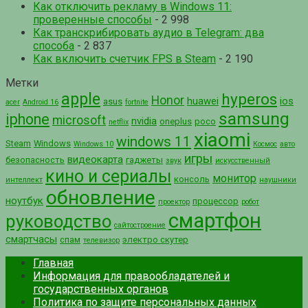
Как отключить рекламу в Windows 11:
проверенные способы
- 2 998
Как транскрибировать аудио в Telegram: два
способа
- 2 837
Как включить счетчик FPS в Steam
- 2 190
Метки
apple
hyperos
Honor
huawei
ios
asus
acer
Android 16
fortnite
samsung
iphone
microsoft
nvidia
oneplus
poco
netflix
xiaomi
windows 11
Steam
Windows
Windows 10
Космос
авто
игры
видеокарта
безопасность
гаджеты
звук
искусственный
кино и сериалы
монитор
консоль
интеллект
наушники
обновление
ноутбук
процессор
проектор
робот
смартфон
руководство
сайтостроение
смартчасы
спам
электро скутер
телевизор
Главная
Информация для правообладателей и
государственных органов
Политика по защите персональных данных