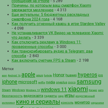
сообщения на iPhone
- 5 289
Причины, по которым ваш смартфон Xiaomi
заряжается медленнее
- 4 313
Еще актуальны: 5 бюджетных раскладных
смартфона 2024 года
- 4 168
Как получить огненный кварц в игре Stardew Valley
- 4 098
Не устанавливается VK Видео на телевизор Xiaomi:
что делать
- 3 339
Как отключить рекламу в Windows 11:
проверенные способы
- 3 000
Как транскрибировать аудио в Telegram: два
способа
- 2 843
Как включить счетчик FPS в Steam
- 2 198
Метки
apple
hyperos
Honor
huawei
ios
asus
acer
Android 16
fortnite
samsung
iphone
microsoft
nvidia
oneplus
poco
netflix
xiaomi
windows 11
Steam
Windows
Windows 10
Космос
авто
игры
видеокарта
безопасность
гаджеты
звук
искусственный
кино и сериалы
монитор
консоль
интеллект
наушники