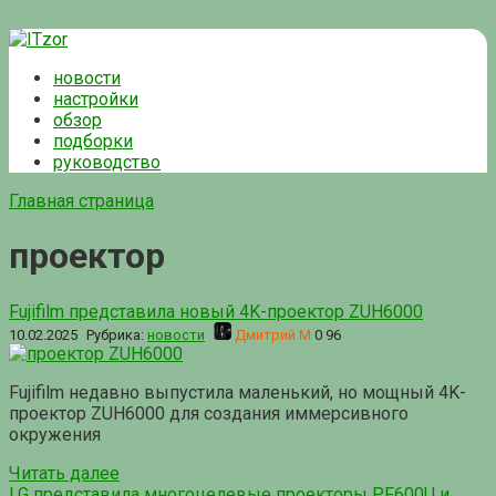
Перейти
к
новости
контенту
настройки
обзор
подборки
руководство
Главная страница
проектор
Fujifilm представила новый 4K-проектор ZUH6000
10.02.2025
Рубрика:
новости
Дмитрий М
0
96
Fujifilm недавно выпустила маленький, но мощный 4K-
проектор ZUH6000 для создания иммерсивного
окружения
Читать далее
LG представила многоцелевые проекторы PF600U и