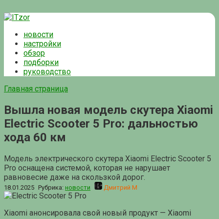
Перейти
к
новости
контенту
настройки
обзор
подборки
руководство
Главная страница
Вышла новая модель скутера Xiaomi
Electric Scooter 5 Pro: дальностью
хода 60 км
Модель электрического скутера Xiaomi Electric Scooter 5
Pro оснащена системой, которая не нарушает
равновесие даже на скользкой дорог.
18.01.2025
Рубрика:
новости
Дмитрий М
Xiaomi анонсировала свой новый продукт — Xiaomi