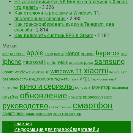
Не устанавливается VK Видео на телевизор Xiaomi:
что делать
- 3 326
Как отключить рекламу в Windows 11:
проверенные способы
- 2 985
Как транскрибировать аудио в Telegram: два
способа
- 2 814
Как включить счетчик FPS в Steam
- 2 181
Метки
apple
hyperos
Honor
huawei
ios
asus
acer
Android 16
fortnite
samsung
iphone
microsoft
nvidia
oneplus
poco
netflix
xiaomi
windows 11
Steam
Windows
Windows 10
Космос
авто
игры
видеокарта
безопасность
гаджеты
звук
искусственный
кино и сериалы
монитор
консоль
интеллект
наушники
обновление
ноутбук
процессор
проектор
робот
смартфон
руководство
сайтостроение
смартчасы
спам
электро скутер
телевизор
Главная
Информация для правообладателей и