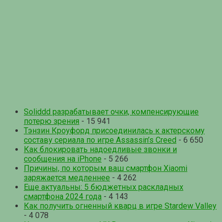
Soliddd разрабатывает очки, компенсирующие
потерю зрения
- 15 941
Тэнзин Кроуфорд присоединилась к актерскому
составу сериала по игре Assassin’s Creed
- 6 650
Как блокировать надоедливые звонки и
сообщения на iPhone
- 5 266
Причины, по которым ваш смартфон Xiaomi
заряжается медленнее
- 4 262
Еще актуальны: 5 бюджетных раскладных
смартфона 2024 года
- 4 143
Как получить огненный кварц в игре Stardew Valley
- 4 078