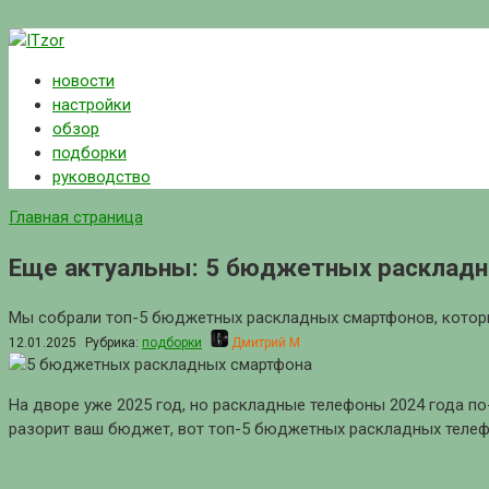
Перейти
к
новости
контенту
настройки
обзор
подборки
руководство
Главная страница
Еще актуальны: 5 бюджетных раскладн
Мы собрали топ-5 бюджетных раскладных смартфонов, которы
12.01.2025
Рубрика:
подборки
Дмитрий М
На дворе уже 2025 год, но раскладные телефоны 2024 года п
разорит ваш бюджет, вот топ-5 бюджетных раскладных телеф