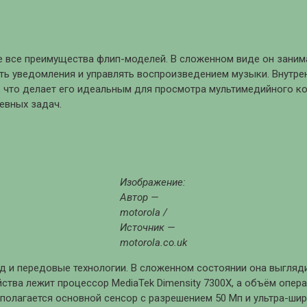
е все преимущества флип-моделей. В сложенном виде он заним
вать уведомления и управлять воспроизведением музыки. Внутр
, что делает его идеальным для просмотра мультимедийного ко
евных задач.
Изображение:
Автор —
motorola /
Источник —
motorola.co.uk
д и передовые технологии. В сложенном состоянии она выгляди
тва лежит процессор MediaTek Dimensity 7300X, а объём опера
сполагается основной сенсор с разрешением 50 Мп и ультра-ши