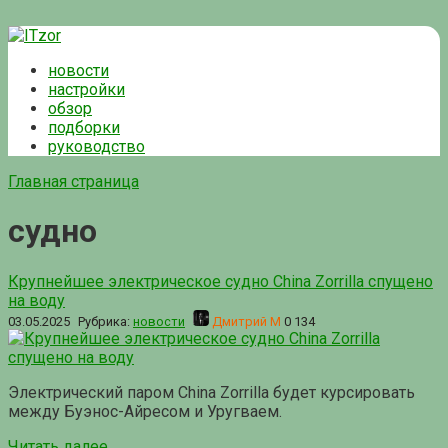
Перейти
к
новости
контенту
настройки
обзор
подборки
руководство
Главная страница
судно
Крупнейшее электрическое судно China Zorrilla спущено
на воду
03.05.2025
Рубрика:
новости
Дмитрий М
0
134
Электрический паром China Zorrilla будет курсировать
между Буэнос-Айресом и Уругваем.
Читать далее