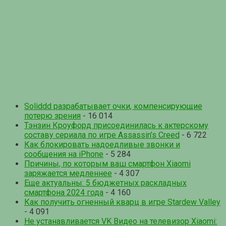
Soliddd разрабатывает очки, компенсирующие
потерю зрения
- 16 014
Тэнзин Кроуфорд присоединилась к актерскому
составу сериала по игре Assassin’s Creed
- 6 722
Как блокировать надоедливые звонки и
сообщения на iPhone
- 5 284
Причины, по которым ваш смартфон Xiaomi
заряжается медленнее
- 4 307
Еще актуальны: 5 бюджетных раскладных
смартфона 2024 года
- 4 160
Как получить огненный кварц в игре Stardew Valley
- 4 091
Не устанавливается VK Видео на телевизор Xiaomi: