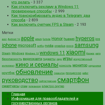
что делать
- 3 337
Как отключить рекламу в Windows 11:
проверенные способы
- 2 999
Как транскрибировать аудио в Telegram: два
способа
- 2 839
Как включить счетчик FPS в Steam
- 2 193
Метки
apple
hyperos
Honor
huawei
ios
asus
acer
Android 16
fortnite
samsung
iphone
microsoft
nvidia
oneplus
poco
netflix
xiaomi
windows 11
Steam
Windows
Windows 10
Космос
авто
игры
видеокарта
безопасность
гаджеты
звук
искусственный
кино и сериалы
монитор
консоль
интеллект
наушники
обновление
ноутбук
процессор
проектор
робот
смартфон
руководство
сайтостроение
смартчасы
спам
электро скутер
телевизор
Главная
Информация для правообладателей и
государственных органов