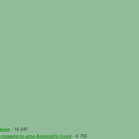
рения
- 16 041
ериала по игре Assassin’s Creed
- 6 750