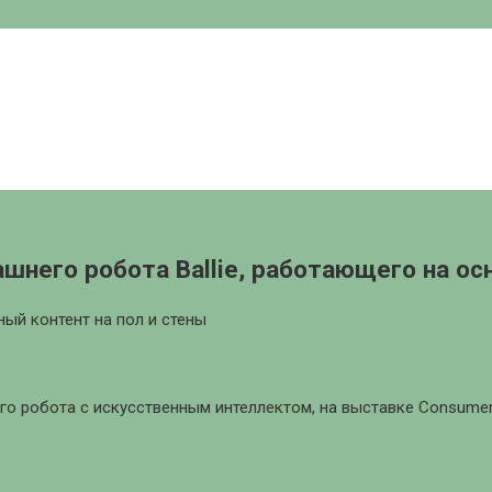
шнего робота Ballie, работающего на ос
ый контент на пол и стены
о робота с искусственным интеллектом, на выставке Consumers 