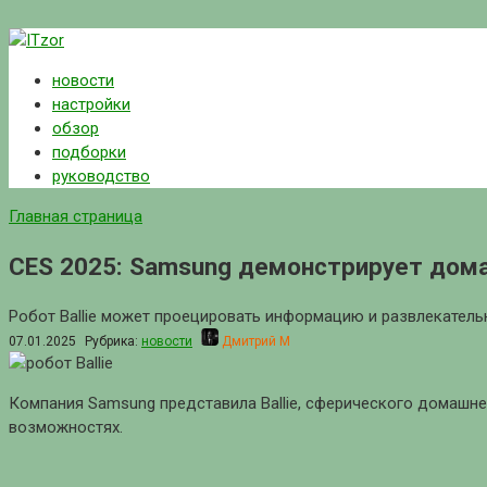
Перейти
к
новости
контенту
настройки
обзор
подборки
руководство
Главная страница
CES 2025: Samsung демонстрирует дома
Робот Ballie может проецировать информацию и развлекательн
07.01.2025
Рубрика:
новости
Дмитрий М
Компания Samsung представила Ballie, сферического домашнег
возможностях.