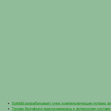
Soliddd разрабатывает очки, компенсирующие потерю з
Тэнзин Кроуфорд присоединилась к актерскому составу с