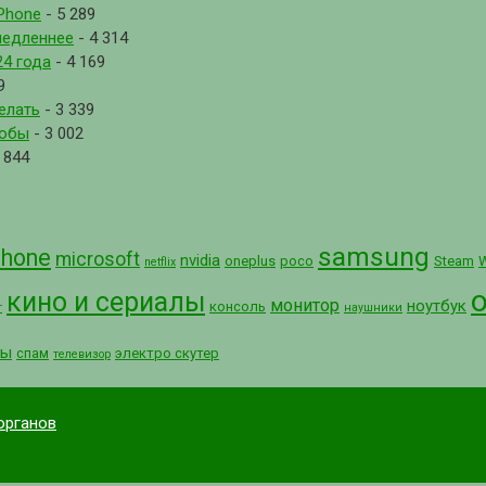
Phone
- 5 289
медленнее
- 4 314
4 года
- 4 169
9
елать
- 3 339
собы
- 3 002
 844
samsung
phone
microsoft
nvidia
oneplus
poco
Steam
netflix
кино и сериалы
монитор
ноутбук
консоль
т
наушники
сы
спам
электро скутер
телевизор
органов