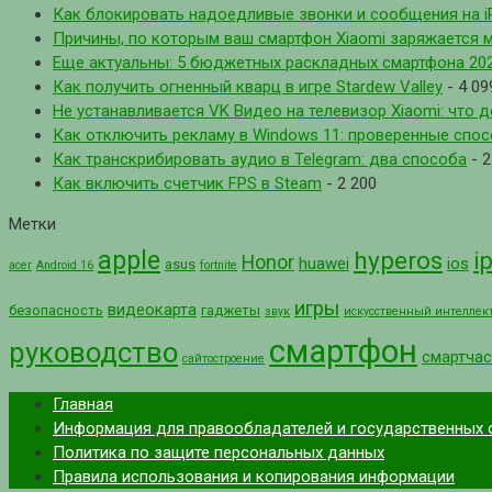
Как блокировать надоедливые звонки и сообщения на i
Причины, по которым ваш смартфон Xiaomi заряжается 
Еще актуальны: 5 бюджетных раскладных смартфона 202
Как получить огненный кварц в игре Stardew Valley
- 4 09
Не устанавливается VK Видео на телевизор Xiaomi: что д
Как отключить рекламу в Windows 11: проверенные спо
Как транскрибировать аудио в Telegram: два способа
- 2
Как включить счетчик FPS в Steam
- 2 200
Метки
apple
hyperos
i
Honor
huawei
ios
asus
acer
Android 16
fortnite
игры
видеокарта
безопасность
гаджеты
звук
искусственный интеллек
смартфон
руководство
смартча
сайтостроение
Главная
Информация для правообладателей и государственных 
Политика по защите персональных данных
Правила использования и копирования информации