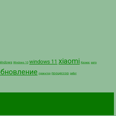
xiaomi
windows 11
Windows
Windows 10
Космос
авто
обновление
процессор
проектор
робот