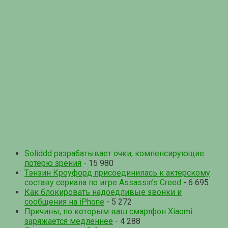
Soliddd разрабатывает очки, компенсирующие
потерю зрения
- 15 980
Тэнзин Кроуфорд присоединилась к актерскому
составу сериала по игре Assassin’s Creed
- 6 695
Как блокировать надоедливые звонки и
сообщения на iPhone
- 5 272
Причины, по которым ваш смартфон Xiaomi
заряжается медленнее
- 4 288