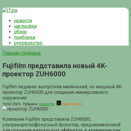
Перейти
к
новости
контенту
настройки
обзор
подборки
руководство
Главная страница
Fujifilm представила новый 4K-
проектор ZUH6000
Fujifilm недавно выпустила маленький, но мощный 4K-
проектор ZUH6000 для создания иммерсивного
окружения
10.02.2025
Рубрика:
новости
Дмитрий М
Компания Fujifilm представила ZUH6000,
ультракороткофокусный проектор, предназначенный
для создания визуальных эффектов в коммерческих