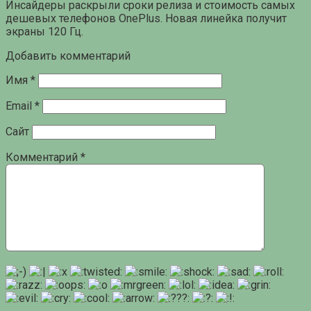
Инсайдеры раскрыли сроки релиза и стоимость самых
дешевых телефонов OnePlus. Новая линейка получит
экраны 120 Гц.
Добавить комментарий
Имя
*
Email
*
Сайт
Комментарий
*