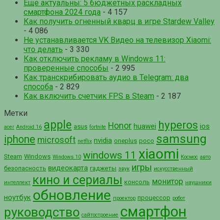
Еще актуальны: 5 бюджетных раскладных
смартфона 2024 года
- 4 157
Как получить огненный кварц в игре Stardew Valley
- 4 086
Не устанавливается VK Видео на телевизор Xiaomi:
что делать
- 3 330
Как отключить рекламу в Windows 11:
проверенные способы
- 2 995
Как транскрибировать аудио в Telegram: два
способа
- 2 829
Как включить счетчик FPS в Steam
- 2 187
Метки
apple
hyperos
Honor
huawei
ios
asus
acer
Android 16
fortnite
samsung
iphone
microsoft
nvidia
oneplus
poco
netflix
xiaomi
windows 11
Steam
Windows
Windows 10
Космос
авто
игры
видеокарта
безопасность
гаджеты
звук
искусственный
кино и сериалы
монитор
консоль
интеллект
наушники
обновление
ноутбук
процессор
проектор
робот
смартфон
руководство
сайтостроение