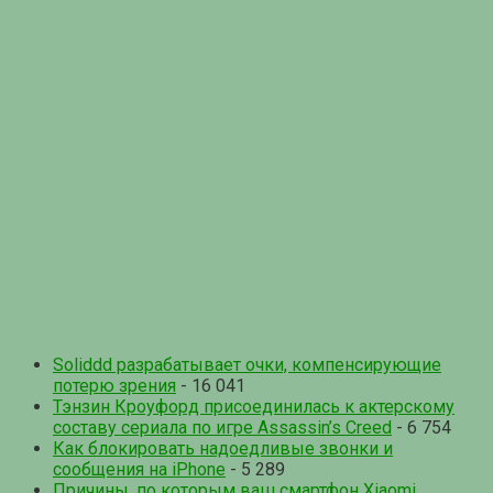
Soliddd разрабатывает очки, компенсирующие
потерю зрения
- 16 041
Тэнзин Кроуфорд присоединилась к актерскому
составу сериала по игре Assassin’s Creed
- 6 754
Как блокировать надоедливые звонки и
сообщения на iPhone
- 5 289
Причины, по которым ваш смартфон Xiaomi