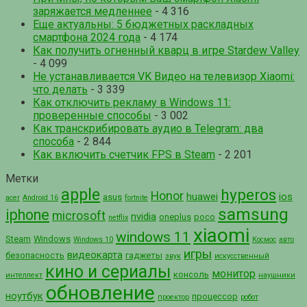
заряжается медленнее
- 4 316
Еще актуальны: 5 бюджетных раскладных
смартфона 2024 года
- 4 174
Как получить огненный кварц в игре Stardew Valley
- 4 099
Не устанавливается VK Видео на телевизор Xiaomi:
что делать
- 3 339
Как отключить рекламу в Windows 11:
проверенные способы
- 3 002
Как транскрибировать аудио в Telegram: два
способа
- 2 844
Как включить счетчик FPS в Steam
- 2 201
Метки
apple
hyperos
Honor
huawei
ios
asus
acer
Android 16
fortnite
samsung
iphone
microsoft
nvidia
oneplus
poco
netflix
xiaomi
windows 11
Steam
Windows
Windows 10
Космос
авто
игры
видеокарта
безопасность
гаджеты
звук
искусственный
кино и сериалы
монитор
консоль
интеллект
наушники
обновление
ноутбук
процессор
проектор
робот