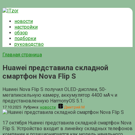
Перейти
к
новости
контенту
настройки
обзор
подборки
руководство
Главная страница
Huawei представила складной
смартфон Nova Flip S
Huawei Nova Flip S получил OLED-дисплеи, 50-
мегапиксельную камеру, аккумулятор 4400 мА·ч и
предустановленную HarmonyOS 5.1.
17.10.2025
Рубрика:
новости
Дмитрий М
17 октября Huawei представила складной смартфон Nova
Flip S. Устройство входит в линейку складных телефонов
компании и позиционируется как модель начального