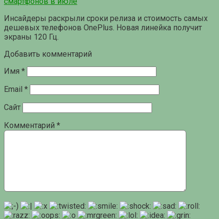
смартфонов в июле
Инсайдеры раскрыли сроки релиза и стоимость самых
дешевых телефонов OnePlus. Новая линейка получит
экраны 120 Гц.
Добавить комментарий
Имя
*
Email
*
Сайт
Комментарий
*