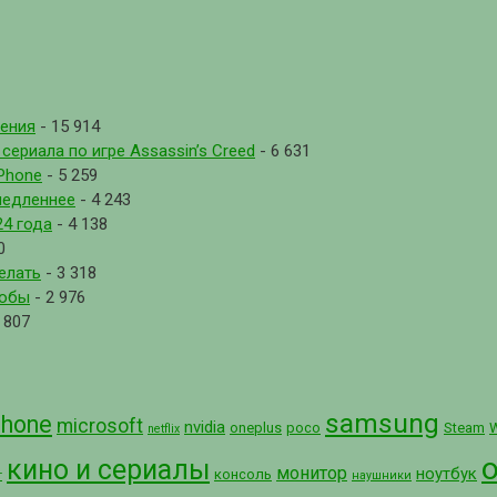
рения
- 15 914
ериала по игре Assassin’s Creed
- 6 631
Phone
- 5 259
медленнее
- 4 243
4 года
- 4 138
0
елать
- 3 318
собы
- 2 976
 807
samsung
phone
microsoft
nvidia
oneplus
poco
Steam
netflix
кино и сериалы
монитор
ноутбук
консоль
т
наушники