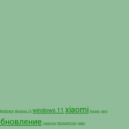
xiaomi
windows 11
Windows
Windows 10
Космос
авто
обновление
процессор
проектор
робот