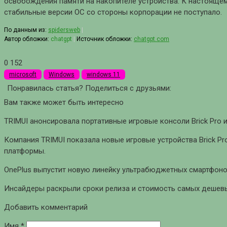
освобождения памяти на накопителе устройства. К настоящем
стабильные версии ОС со стороны корпорации не поступало.
По данным из:
spidersweb
|
Автор обложки:
chatgpt
|
Источник обложки:
chatgpt.com
0
152
microsoft
Windows
windows 11
Понравилась статья? Поделиться с друзьями:
Вам также может быть интересно
TRIMUI анонсировала портативные игровые консоли Brick Pro и
Компания TRIMUI показала новые игровые устройства Brick Pro
платформы.
OnePlus выпустит новую линейку ультрабюджетных смартфоно
Инсайдеры раскрыли сроки релиза и стоимость самых дешевых
Добавить комментарий
Имя
*