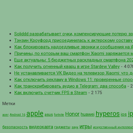
Soliddd разрабатывает очки, компенсирующие потерю з
Тэнзин Кроуфорд присоединилась к актерскому составу с
Как блокировать надоедливые звонки и сообщения на i
Причины, по которым ваш смартфон Xiaomi заряжается 
Еще актуальны: 5 бюджетных раскладных смартфона 202
Как получить огненный кварц в игре Stardew Valley
- 4 07
Не устанавливается VK Видео на телевизор Xiaomi: что д
Как отключить рекламу в Windows 11: проверенные спо
Как транскрибировать аудио в Telegram: два способа
- 2
Как включить счетчик FPS в Steam
- 2 175
Метки
apple
hyperos
i
Honor
huawei
ios
asus
acer
Android 16
fortnite
игры
видеокарта
безопасность
гаджеты
звук
искусственный интеллек