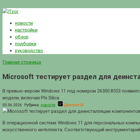
Перейти
к
новости
контенту
настройки
обзор
подборки
руководство
Главная страница
Microsoft тестирует раздел для деинст
В превью-версии Windows 11 под номером 26300.8553 появилс
модели, включая Phi Silica.
05.06.2026
Рубрика:
новости
Дмитрий М
В операционной системе Windows 11 для персональных компь
искусственного интеллекта. Соответствующий инструментарий