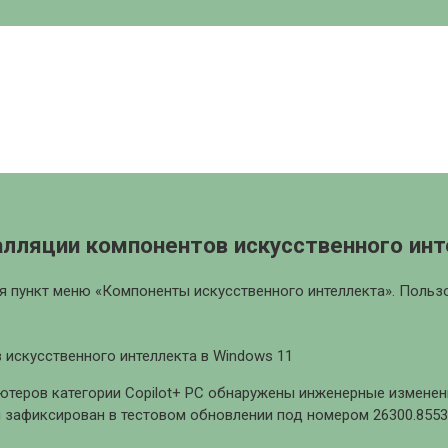
алляции компонентов искусственного инт
я пункт меню «Компоненты искусственного интеллекта». Польз
ютеров категории Copilot+ PC обнаружены инженерные измене
 зафиксирован в тестовом обновлении под номером 26300.8553