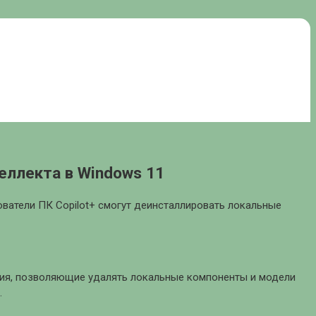
еллекта в Windows 11
ователи ПК Copilot+ смогут деинсталлировать локальные
ния, позволяющие удалять локальные компоненты и модели
.