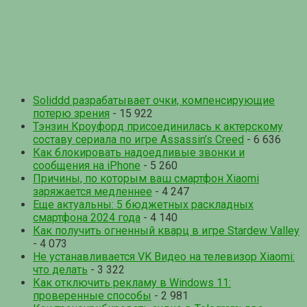
Soliddd разрабатывает очки, компенсирующие
потерю зрения
- 15 922
Тэнзин Кроуфорд присоединилась к актерскому
составу сериала по игре Assassin’s Creed
- 6 636
Как блокировать надоедливые звонки и
сообщения на iPhone
- 5 260
Причины, по которым ваш смартфон Xiaomi
заряжается медленнее
- 4 247
Еще актуальны: 5 бюджетных раскладных
смартфона 2024 года
- 4 140
Как получить огненный кварц в игре Stardew Valley
- 4 073
Не устанавливается VK Видео на телевизор Xiaomi:
что делать
- 3 322
Как отключить рекламу в Windows 11:
проверенные способы
- 2 981