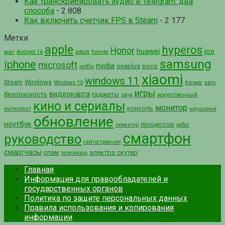
Как транскрибировать аудио в Telegram: два
способа
- 2 808
Как включить счетчик FPS в Steam
- 2 177
Метки
apple
hyperos
Honor
huawei
ios
asus
acer
Android 16
fortnite
samsung
iphone
microsoft
nvidia
oneplus
poco
netflix
xiaomi
windows 11
Steam
Windows
Windows 10
Космос
авто
игры
видеокарта
безопасность
гаджеты
звук
искусственный
кино и сериалы
монитор
консоль
интеллект
наушники
обновление
ноутбук
процессор
проектор
робот
смартфон
руководство
сайтостроение
смартчасы
спам
электро скутер
телевизор
Главная
Информация для правообладателей и
государственных органов
Политика по защите персональных данных
Правила использования и копирования
информации