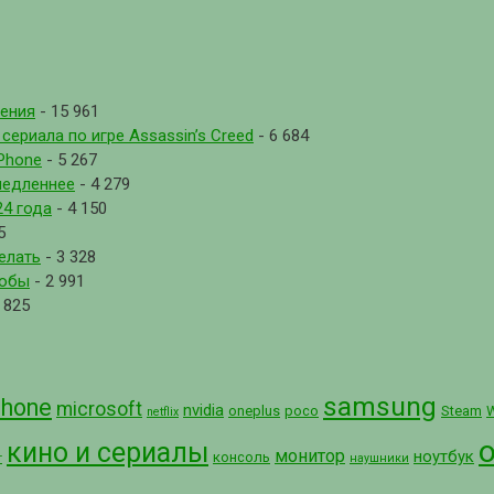
рения
- 15 961
ериала по игре Assassin’s Creed
- 6 684
Phone
- 5 267
медленнее
- 4 279
4 года
- 4 150
5
елать
- 3 328
собы
- 2 991
 825
samsung
phone
microsoft
nvidia
oneplus
poco
Steam
netflix
кино и сериалы
монитор
ноутбук
консоль
т
наушники