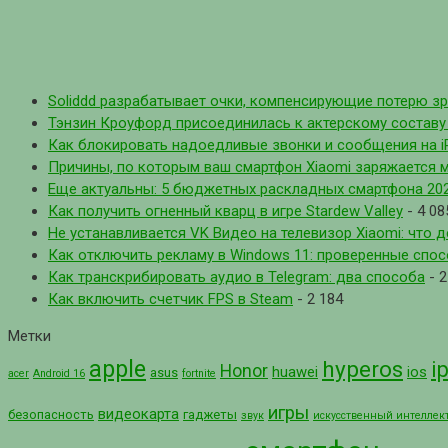
Soliddd разрабатывает очки, компенсирующие потерю з
Тэнзин Кроуфорд присоединилась к актерскому составу с
Как блокировать надоедливые звонки и сообщения на i
Причины, по которым ваш смартфон Xiaomi заряжается 
Еще актуальны: 5 бюджетных раскладных смартфона 202
Как получить огненный кварц в игре Stardew Valley
- 4 08
Не устанавливается VK Видео на телевизор Xiaomi: что д
Как отключить рекламу в Windows 11: проверенные спо
Как транскрибировать аудио в Telegram: два способа
- 2
Как включить счетчик FPS в Steam
- 2 184
Метки
apple
hyperos
i
Honor
huawei
ios
asus
acer
Android 16
fortnite
игры
видеокарта
безопасность
гаджеты
звук
искусственный интеллек