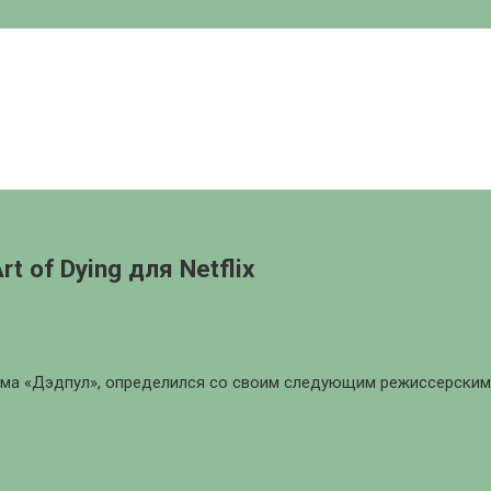
t of Dying для Netflix
ьма «Дэдпул», определился со своим следующим режиссерским