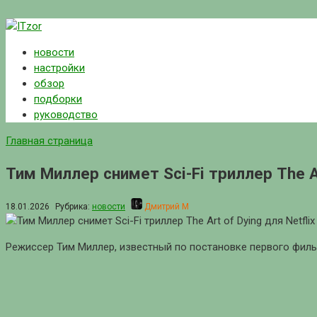
Перейти
к
новости
контенту
настройки
обзор
подборки
руководство
Главная страница
Тим Миллер снимет Sci-Fi триллер The Ar
18.01.2026
Рубрика:
новости
Дмитрий М
Режиссер Тим Миллер, известный по постановке первого фил