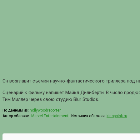
Он возглавит съемки научно-фантастического триллера под наз
Сценарий к фильму напишет Майкл Дилиберти. В число продю
Тим Миллер через свою студию Blur Studios.
По данным из:
hollywoodreporter
|
Автор обложки:
Marvel Entertainment
|
Источник обложки:
kinopoisk.ru