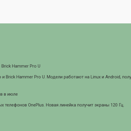
 Brick Hammer Pro U
 и Brick Hammer Pro U. Модели работают на Linux и Android, п
в в июле
 телефонов OnePlus. Новая линейка получит экраны 120 Гц.