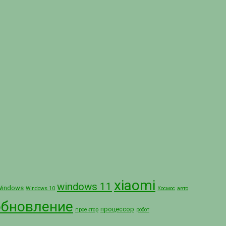
xiaomi
windows 11
Windows
Windows 10
Космос
авто
обновление
процессор
проектор
робот